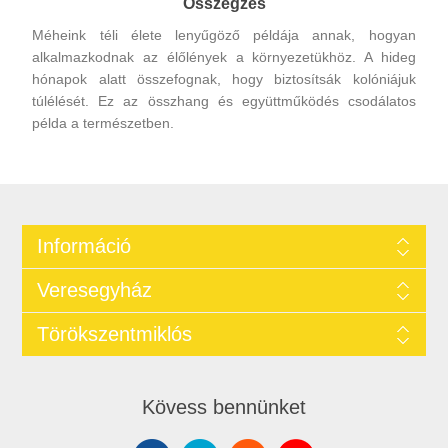
Összegzés
Méheink téli élete lenyűgöző példája annak, hogyan
alkalmazkodnak az élőlények a környezetükhöz. A hideg
hónapok alatt összefognak, hogy biztosítsák kolóniájuk
túlélését. Ez az összhang és együttműködés csodálatos
példa a természetben.
Információ
Veresegyház
Törökszentmiklós
Kövess bennünket