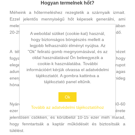
Hogyan termelnek hőt?
Méheink a hőtermeléshez rezegtetik a szárnyaik izmait.
Ezzel jelentős mennyiségű hőt képesek generálni, ami
melegen tartja a kaptárt. A belső hőmérsékletet általában
20-25 °C körül tartják, még akkor is, ha kívül fagyos az idő.
A weboldal sütiket (cookie-kat) használ,
hogy biztonságos böngészés mellett a
Mit esznek télen?
legjobb felhasználói élményt nyújtsa. Az
"Ok" feliratú gomb megnyomásával, és az
A téli időszakban méheink a nyáron felhalmozott mézet
oldal használatával Ön beleegyezik a
fogyasztják. Mi, méhészek, gondoskodunk arról, hogy
cookie-k használatába. További
elegendő méz maradjon a kaptárban, vagy cukorszirupot
információért kérjük olvassa el adatvédelmi
adunk nekik, ha a mézkészlet nem elegendő. A méz magas
tájékoztatót. A gombra kattintva a
energiatartalma tökéletes tápanyagot biztosít a hideg
tájékoztató panel eltűnik.
hónapokra.
Hány méh van a kaptárban?
Ok
Nyáron egy egészséges méhcsaládban általában 40-60
Tovább az adatvédelmi tájékoztatóhoz
ezer méh található. Télen azonban a kolónia mérete
jelentősen csökken, és körülbelül 10-15 ezer méh marad,
hogy fenntartsák a kaptár működését és biztosítsák a
túlélést.