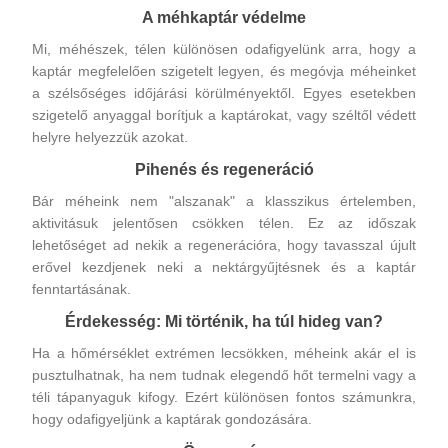
A méhkaptár védelme
Mi, méhészek, télen különösen odafigyelünk arra, hogy a
kaptár megfelelően szigetelt legyen, és megóvja méheinket
a szélsőséges időjárási körülményektől. Egyes esetekben
szigetelő anyaggal borítjuk a kaptárokat, vagy széltől védett
helyre helyezzük azokat.
Pihenés és regeneráció
Bár méheink nem "alszanak" a klasszikus értelemben,
aktivitásuk jelentősen csökken télen. Ez az időszak
lehetőséget ad nekik a regenerációra, hogy tavasszal újult
erővel kezdjenek neki a nektárgyűjtésnek és a kaptár
fenntartásának.
Érdekesség: Mi történik, ha túl hideg van?
Ha a hőmérséklet extrémen lecsökken, méheink akár el is
pusztulhatnak, ha nem tudnak elegendő hőt termelni vagy a
téli tápanyaguk kifogy. Ezért különösen fontos számunkra,
hogy odafigyeljünk a kaptárak gondozására.