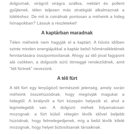
dolgoznak, virágról virágra szállva, nektárt és pollent
gyűjtenek, télen teljesen más stratégiát alkalmaznak a
túléléshez. De mit is csinálnak pontosan a méheink a hideg
hónapokban? Lássuk a részleteket!
A kaptárban maradnak
Télen méheink nem hagyják el a kaptárt. A hűvös időben
szinte minden energiájukkal a kaptár belső hőmérsékletének
fenntartására összpontosítanak. Ahogy az idő jóval fagypont
alá csökken, a dolgozók sürű tömeggé rendeződnek, amit
"téli fürtnek" nevezünk.
A téli fürt
A téli fürt egy lenyűgöző természeti jelenség, amely során
méheink összehúzódnak, hogy megóvják magukat a
hidegtől. A királynőt a fürt közepén helyezik el, ahol a
legmelegebb van. A dolgozó méhek folyamatosan
mozognak: a fürt külső rétegén lévők idővel beljebb
húzódnak, hogy felmelegedjenek, míg a belül lévők kifelé
mozognak, hogy helyet biztosítsanak társaiknak.