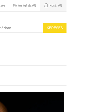
ezés
Kívánságlista
(0)
Kosár
(0)