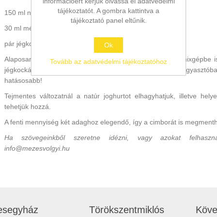
információért kérjük olvassa el adatvédelmi
tájékoztatót. A gombra kattintva a
150 ml natúr joghurt
tájékoztató panel eltűnik.
30 ml méz
pár jégkocka
Ok
Alaposan keverjük el, rázzuk össze (vagy betehetjük turmixgépbe i
Tovább az adatvédelmi tájékoztatóhoz
jégkockákat, vagy annak híján tegyük a keveréket a fagyasztób
hatásosabb!
Tejmentes változatnál a natúr joghurtot elhagyhatjuk, illetve helye
tehetjük hozzá.
A fenti mennyiség két adaghoz elegendő, így a cimborát is megmenthe
Ha szövegeinkből szeretne idézni, vagy azokat felhasznál
info@mezesvolgyi.hu
esegyház
Törökszentmiklós
Köve