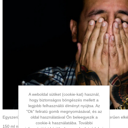
A weboldal sütiket (cookie-kat) használ,
hogy biztonságos böngészés mellett a
legjobb felhasználói élményt nyújtsa. Az
"Ok" feliratú gomb megnyomásával, és az
Egyszerű másnaposság elleni gyógyszer gyorsan és egyszerűen elkés
oldal használatával Ön beleegyezik a
cookie-k használatába. További
150 ml narancslé