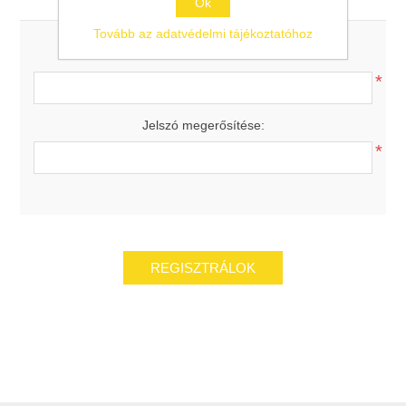
Ok
Tovább az adatvédelmi tájékoztatóhoz
Jelszó:
*
Jelszó megerősítése:
*