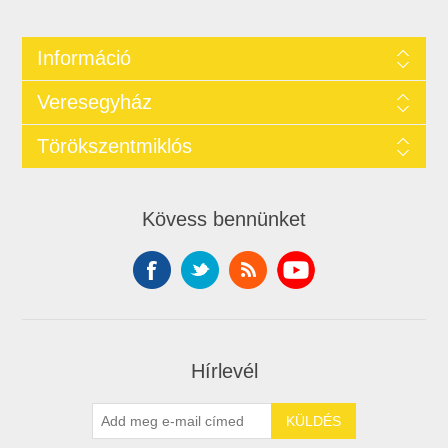
Információ
Veresegyház
Törökszentmiklós
Kövess bennünket
Hírlevél