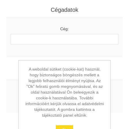
Cégadatok
Cég:
A weboldal sütiket (cookie-kat) használ,
Beállítások
hogy biztonságos böngészés mellett a
legjobb felhasználói élményt nyújtsa. Az
"Ok" feliratú gomb megnyomásával, és az
Szeretnék hírlevelet kapni:
oldal használatával Ön beleegyezik a
cookie-k használatába. További
információért kérjük olvassa el adatvédelmi
tájékoztatót. A gombra kattintva a
tájékoztató panel eltűnik.
Jelszó megadása